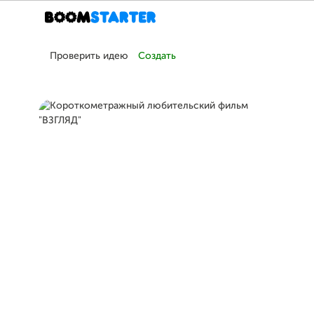
Проверить идею
Создать