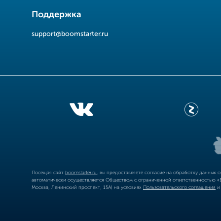
Поддержка
support@boomstarter.ru
Посещая сайт
boomstarter.ru
, вы предоставляете согласие на обработку данных 
автоматически осуществляется Обществом с ограниченной ответственностью «Б
Москва, Ленинский проспект, 15А) на условиях
Пользовательского соглашения