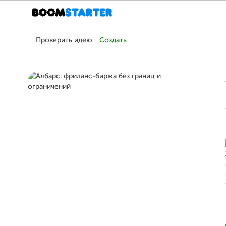
Проверить идею
Создать