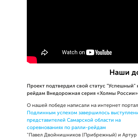
Наши д
Проект подтвердил свой статус "Успешный" 
рейдам Внедорожная серия «Холмы России» 11
О нашей победе написали на интернет портал
Подлинным успехом завершилось выступлен
представителей Самарской области на
соревнованиях по ралли-рейдам
"Павел Двойнишников (Прибрежный) и Артур