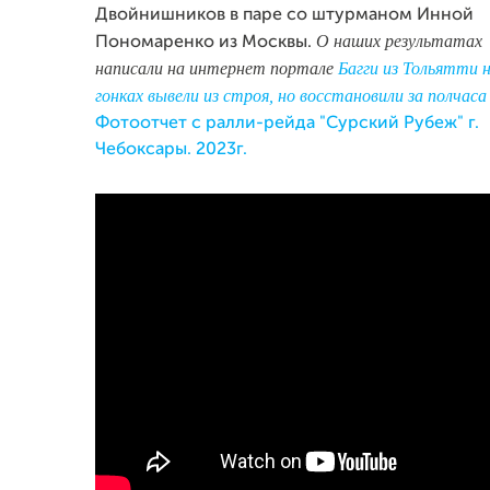
Двойнишников в паре со штурманом Инной
О наших результатах
Пономаренко из Москвы.
написали на интернет портале
Багги из Тольятти 
гонках вывели из строя, но восстановили за полчаса
Фотоотчет с ралли-рейда "Сурский Рубеж" г.
Чебоксары. 2023г.