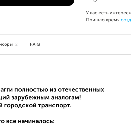
У вас есть интерес
Пришло время
созд
нсоры
2
F.A.Q
агги полностью из отечественных
ющий зарубежным аналогам!
й городской транспорт.
го все начиналось: