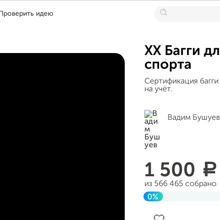
Проверить идею
XX Багги д
спорта
Сертификация багги
на учёт.
Вадим Бушуев
1 500
a
из 566 465 собрано
0%
Завершен 19 декабр