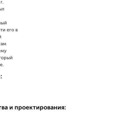
г.
ыл
ный
ти его в
й
там
ему
оторый
е.
:
ва и проектирования: