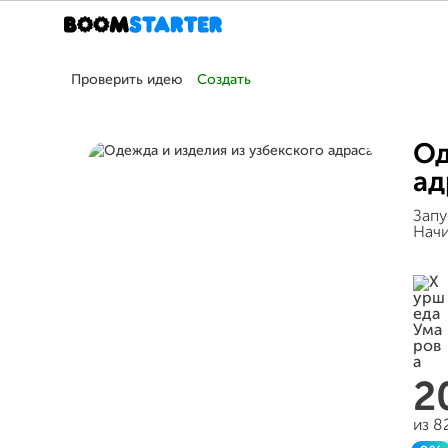
Проверить идею
Создать
Од
ад
Запу
Начи
2
из 8