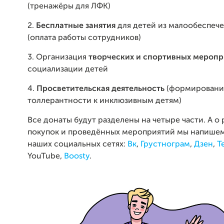
(тренажёры для ЛФК)
2.
Бесплатные занятия
для детей из малообеспеч
(оплата работы сотрудников)
3. Организация
творческих и спортивных меропр
социализации детей
4.
Просветительская деятельность
(формировани
толлерантности к инклюзивным детям)
Все донаты будут разделены на четыре части. А о 
покупок и проведённых мероприятий мы напишем
наших социальных сетях:
Вк
,
Грустнограм
,
Дзен
,
T
YouTube,
Boosty
.