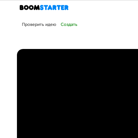
Проверить идею
Создать