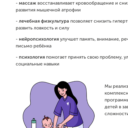
-
массаж
восстанавливает кровообращение и сни
развития мышечной атрофии
-
лечебная физкультура
позволяет снизить гипер
развить ловкость и силу
-
нейропсихология
улучшет память, внимание, реч
письмо ребёнка
-
психология
помогает принять свою проблему, у
социальные навыки
Мы реали
комплекс
программ
детей в з
сложности