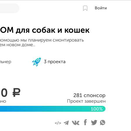
Войти
ОМ для собак и кошек
 помощью мы планируем смонтировать
ем новом доме..
льнер
3 проекта
00
a
281 спонсор
ано
Проект завершен
100%
тября 2016