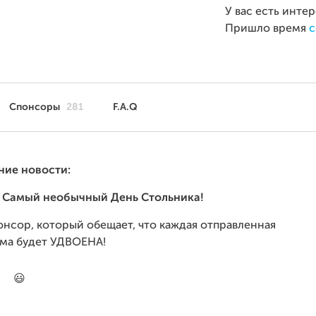
У вас есть инте
Пришло время
с
Спонсоры
281
F.A.Q
ние новости:
м Самый необычный День Стольника!
нсор, который обещает, что каждая отправленная
мма будет УДВОЕНА!