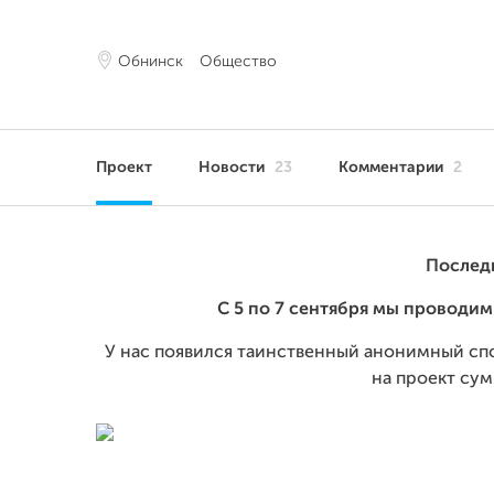
Обнинск
Общество
Проект
Новости
23
Комментарии
2
Послед
С 5 по 7 сентября мы проводи
У нас появился таинственный анонимный спо
на проект су