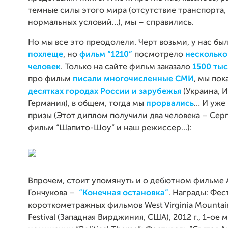
темные силы этого мира (отсутствие транспорта, 
нормальных условий…), мы – справились.
Но мы все это преодолели. Черт возьми, у нас бы
похлеще
, но
фильм “1210”
посмотрело
несколько
человек
. Только на сайте фильм заказало
1500 тыс
про фильм
писали многочисленные СМИ
, мы пок
десятках городах России и зарубежья
(Украина, И
Германия), в общем, тогда мы
прорвались
… И уже 
призы (Этот диплом получили два человека – Серг
фильм “Шапито-Шоу” и наш режиссер…):
Впрочем, стоит упомянуть и о дебютном фильме
Гончукова –
“Конечная остановка”
. Награды: Фес
короткометражных фильмов West Virginia Mountain
Festival (Западная Вирджиния, США), 2012 г., 1-ое 