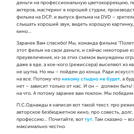
деньги на профессиональную цветокоррекцию, п
актеров, мастеринг в хорошей студии, производс
фильма на
DCP
, и выпуск фильма на
DVD
– зрител
слышать хороший звук, видеть хорошую картинку
кино…
Заранее Вам спасибо! Мы, команда фильма “Полет
этот фильм на свои деньги, и сейчас некоторые из
преувеличения, из-за этих съемок вынуждены огр
даже в еде, а кое-кого (режиссера) выселяют из к
не шутка. Но мы – пойдем до конца. Ради искусст
на все. Потому что
никому стыдно не будет
, а б
нет – зависит только от нас. И он – должен быть!
на что. А потому заранее вам поклон. Мы победим 
П.С.
Однажды я написал вот такой текст, про режи
авторское безбюджетное кино, про совесть, долг,
профессию… Почитайте, вот
тут
. Там сказано – вс
максимально честно.