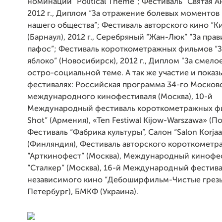
номинации “Political Theme”; Фестиваль “Святая Ан
2012 г., Диплом “За отражение болевых моментов
нашего общества”; Фестиваль авторского кино “К
(Барнаул), 2012 г., Серебряный “Жан-Люк” “За пра
пафос”; Фестиваль короткометражных фильмов “
яблоко” (Новосибирск), 2012 г., Диплом "За смел
остро-социальной теме. А так же участие и показ
фестивалях: Российская программа 34-го Москов
международного кинофестиваля (Москва), 10-й
Международный фестиваль короткометражных ф
Shot” (Армения), «Ten Festiwal Kijow-Warszawa» (П
Фестиваль “Фабрика культуры”, Салон “Salon Korja
(Финляндия), Фестиваль авторского короткометр
“Арткинофест” (Москва), Международный кинофе
“Сталкер” (Москва), 16-й Международный фестив
независимого кино “Дебоширфильм-Чистые грезы
Петербург), БМКФ (Украина).