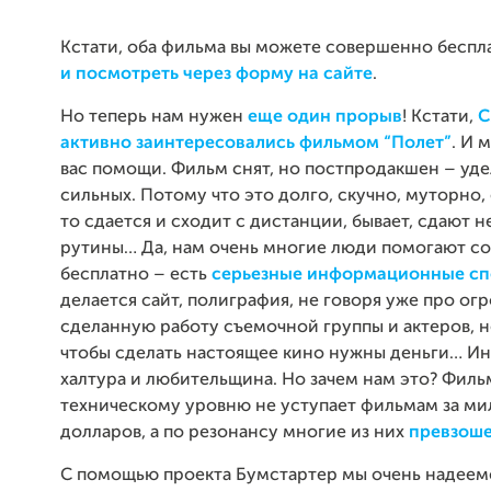
Кстати, оба фильма вы можете совершенно бесп
и посмотреть через форму на сайте
.
Но теперь нам нужен
еще один прорыв
! Кстати,
С
активно заинтересовались фильмом “Полет”
. И 
вас помощи. Фильм снят, но постпродакшен – у
сильных. Потому что это долго, скучно, муторно
то сдается и сходит с дистанции, бывает, сдают 
рутины… Да, нам очень многие люди помогают с
бесплатно – есть
серьезные информационные с
делается сайт, полиграфия, не говоря уже про о
сделанную работу съемочной группы и актеров, н
чтобы сделать настоящее кино нужны деньги… Ин
халтура и любительщина. Но зачем нам это? Фильм
техническому уровню не уступает фильмам за м
долларов, а по резонансу многие из них
превзош
С помощью проекта Бумстартер мы очень надеем