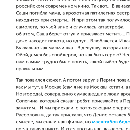
российском современном кино. Так вот… В авиак
Саши погибла мама, а крохотная пятилетняя сест
находится при смерти… И при этом так получилос
самолета, по чьей вине и случилась катастрофа, 
об этом, Саша берет отгул и приезжает мстить… П
даже находит пилота, но вдруг… Влюбляется. И ка
Буквально как мальчишка… В девушку, которая на
Обойдемся без спойлеров, но как быть герою? Чес
нам самим трудно было понять, какой выбор буде
правильным…
Так появился сюжет. А потом вдруг в Перми появи
как мы тут, в Москве (сам я не из Москвы кстати, а 
Новгорода), совершенно сумасшедшие люди вро
Сопегина, который сказал: ребят, приезжайте в Пе
замутим… И мы приехали, с потрясающим операт
Рассоловым, да так приехали, что Денис остался
смысле, мы сняли наш фильм, но
масштабов бедс
представлял никто. И хотя против нас, казалось, р