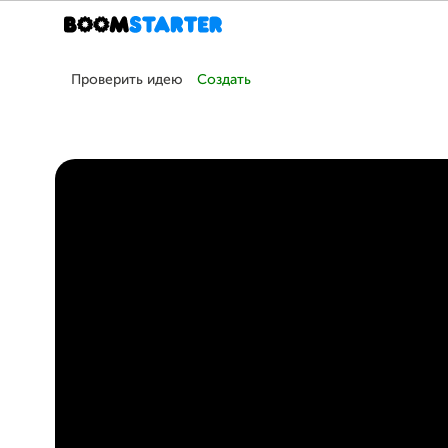
Проверить идею
Создать