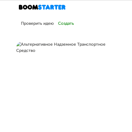
Проверить идею
Создать