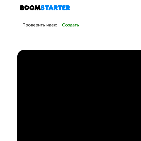
Проверить идею
Создать