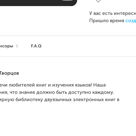
У вас есть интерес
Пришло время
созд
нсоры
6
F.A.Q
 Творцов
речи любителей книг и изучения языков! Наша
ия, что знание должно быть доступно каждому.
ирную библиотеку двуязычных электронных книг в