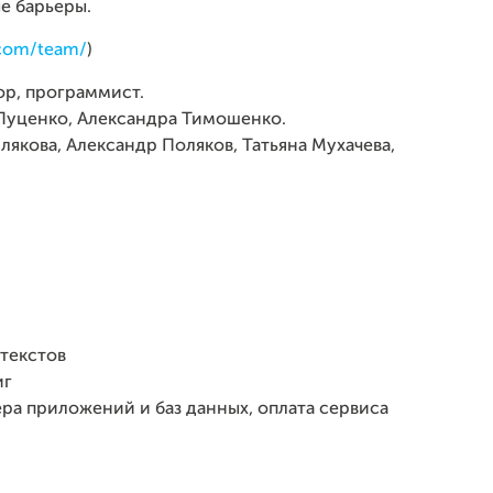
е барьеры.
.com/team/
)
ор, программист.
Луценко, Александра Тимошенко.
якова, Александр Поляков, Татьяна Мухачева,
 текстов
иг
ра приложений и баз данных, оплата сервиса