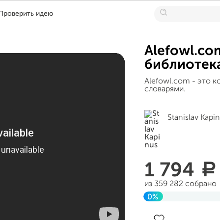
Проверить идею
Alefowl.co
библиотека
Alefowl.com - это к
словарями.
Stanislav Kapi
1 794
a
из 359 282 собрано
0%
Завершен 11 марта 