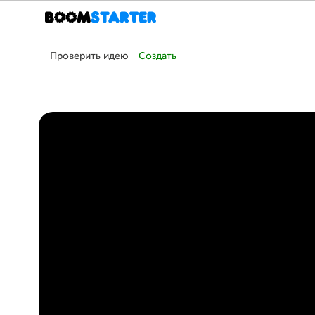
Проверить идею
Создать