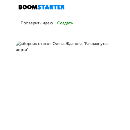
Проверить идею
Создать