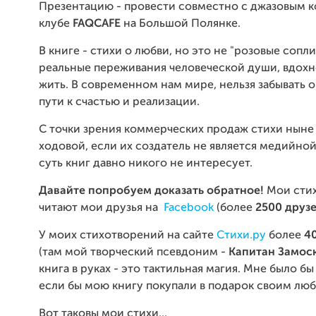
Презентацию - провести совместно с джазовым 
клубе
FAQCAFE
на Большой Полянке.
В книге - стихи о любви, но это не "розовые сопли
реальные переживания человеческой души, вдох
жить. В современном нам мире, нельзя забывать о
пути к счастью и реализации.
С точки зрения коммерческих продаж стихи ныне 
ходовой, если их создатель не является медийной
суть книг давно никого не интересует.
Давайте попробуем доказать обратное!
Мои стих
читают мои друзья на
Facebook
(более
2500 друз
У моих стихотворений на сайте
Стихи.ру
более
4
(там мой творческий псевдоним -
Капитан Замос
книга в руках - это тактильная магия. Мне было бы
если бы мою книгу покупали в подарок своим л
Вот таковы мои стихи...