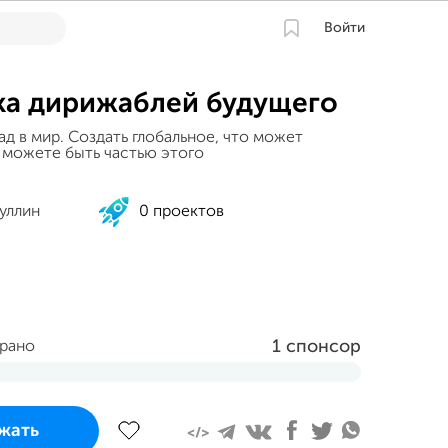
Войти
а дирижаблей будущего
ад в мир. Создать глобальное, что может
ы можете быть частью этого
уллин
0 проектов
1 спонсор
брано
 апреля и завершится
жать
т 100% требуемой суммы или более