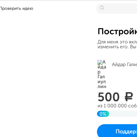
Проверить идею
Постройк
Для меня это вкл
изменить его. В
Айдар Гали
500
a
из 1 000 000 со
0%
До цели
Проект начался 04
Поддер
как только собере