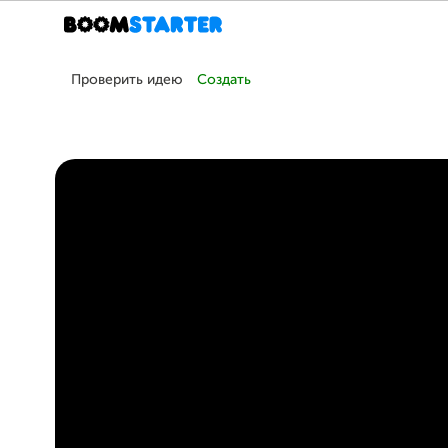
Проверить идею
Создать