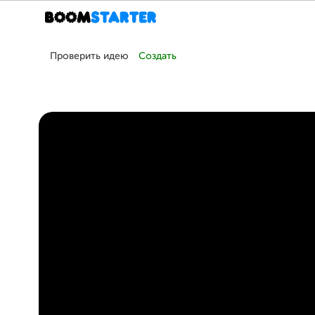
Проверить идею
Создать