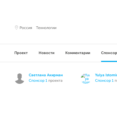
Россия
Технологии
Проект
Новости
Комментарии
Спонсо
Светлана Акирман
Yulya Istomi
спонсор 1
проекта
спонсор 1
п