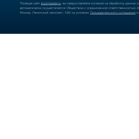
Посещая сайт
boomstarter.ru
, вы предоставляете согласие на обработку данных 
автоматически осуществляется Обществом с ограниченной ответственностью «Б
Москва, Ленинский проспект, 15А) на условиях
Пользовательского соглашения