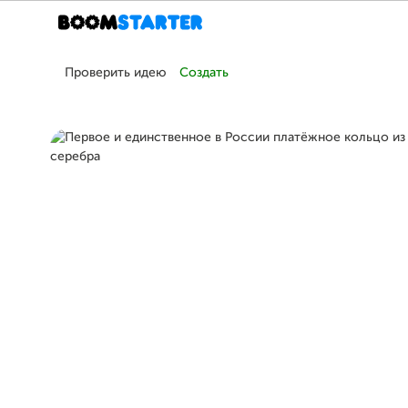
Проверить идею
Создать