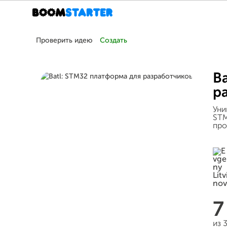
Проверить идею
Создать
B
р
Уни
STM
про
7
из 