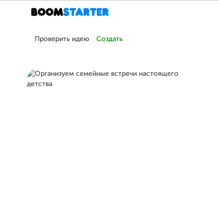
Проверить идею
Создать