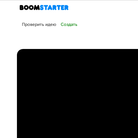
Проверить идею
Создать