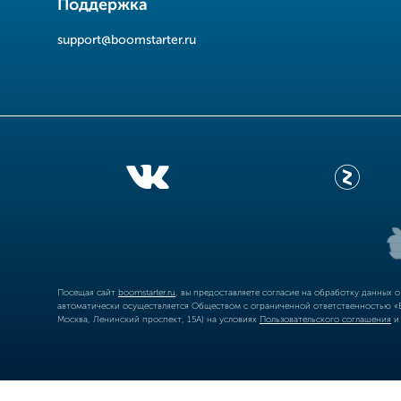
Поддержка
support@boomstarter.ru
Посещая сайт
boomstarter.ru
, вы предоставляете согласие на обработку данных 
автоматически осуществляется Обществом с ограниченной ответственностью «Б
Москва, Ленинский проспект, 15А) на условиях
Пользовательского соглашения