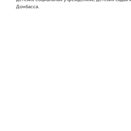
детских социальных учреждениях, детских садах 
Донбасса.