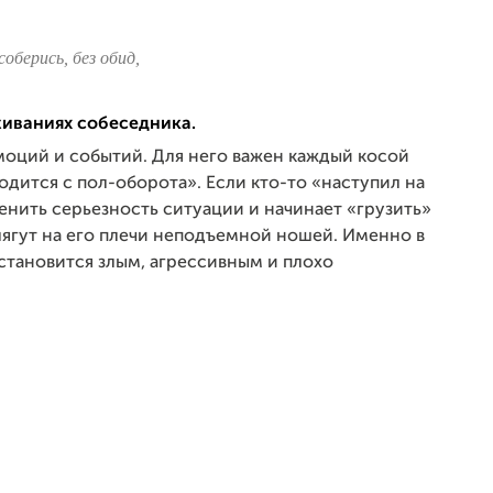
соберись, без обид,
живаниях собеседника.
моций и событий. Для него важен каждый косой
водится с пол-оборота». Если кто-то «наступил на
енить серьезность ситуации и начинает «грузить»
лягут на его плечи неподъемной ношей. Именно в
 становится злым, агрессивным и плохо