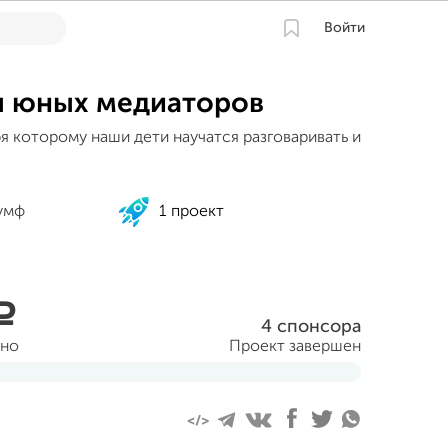
Войти
я юных медиаторов
я которому наши дети научатся разговаривать и
румф
1 проект
a
4 спонсора
ано
Проект завершен
абря 2024