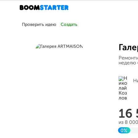
Проверить идею
Создать
Гал
Ремонти
неделю 
Н
16
из 8 00
0%
Заверш