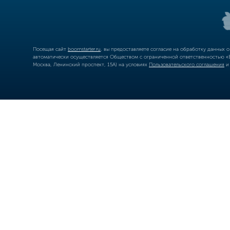
Посещая сайт
boomstarter.ru
, вы предоставляете согласие на обработку данных 
автоматически осуществляется Обществом с ограниченной ответственностью «Б
Москва, Ленинский проспект, 15А) на условиях
Пользовательского соглашения