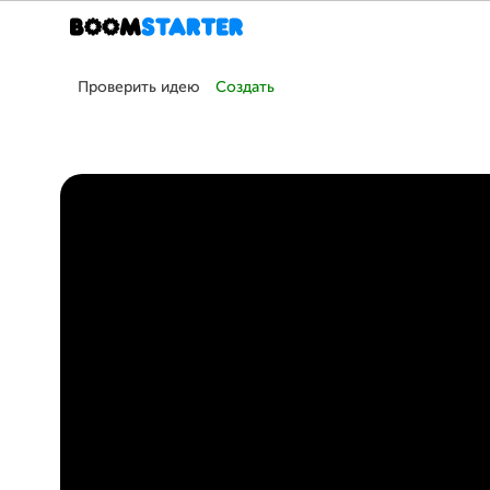
Проверить идею
Создать