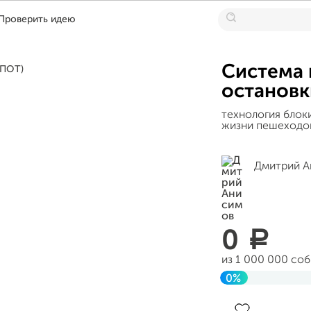
Проверить идею
Система 
остановк
технология блок
жизни пешеходов
Дмитрий А
0
a
из 1 000 000 со
0%
Завершен 29 ма