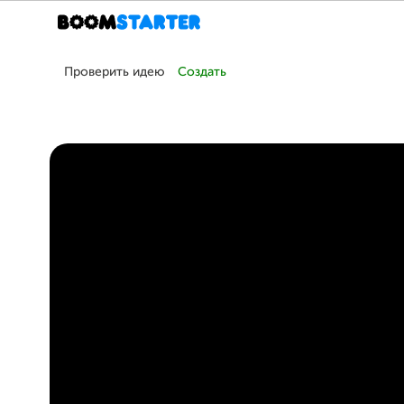
Проверить идею
Создать