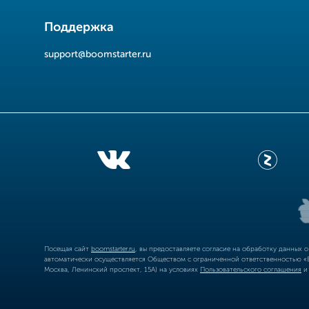
Поддержка
support@boomstarter.ru
Посещая сайт
boomstarter.ru
, вы предоставляете согласие на обработку данных 
автоматически осуществляется Обществом с ограниченной ответственностью «Б
Москва, Ленинский проспект, 15А) на условиях
Пользовательского соглашения