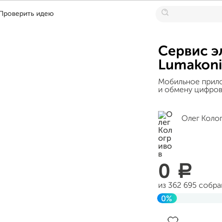
Проверить идею
Сервис э
Lumakoni
Мобильное прил
и обмену цифро
Олег Коло
0
a
из 362 695 собр
0%
Завершен 17 дек