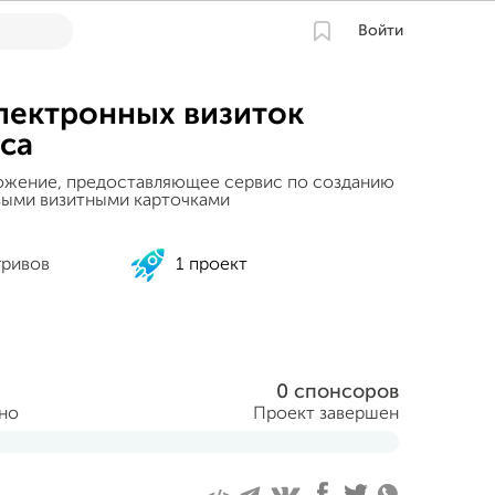
Войти
лектронных визиток
ca
ожение, предоставляющее сервис по созданию
выми визитными карточками
гривов
1 проект
0 спонсоров
ано
Проект завершен
абря 2024