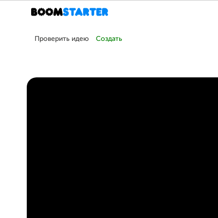
Проверить идею
Создать