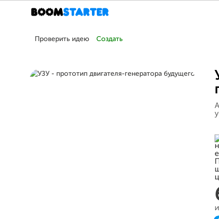
Проверить идею
Создать
А
у
и