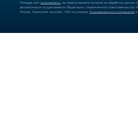
Посещая сайт
boomstarter.ru
, вы предоставляете согласие на обработку данных 
автоматически осуществляется Обществом с ограниченной ответственностью «Б
Москва, Ленинский проспект, 15А) на условиях
Пользовательского соглашения