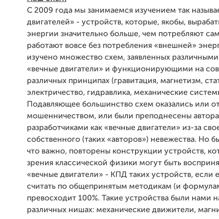
С 2009 года мы занимаемся изучением так назыв
двигателей» - устройств, которые, якобы, выраба
энергии значительно больше, чем потребляют сам
работают вовсе без потребления «внешней» энер
изучено множество схем, заявленных различными
«вечные двигатели» и функционирующими на со
различных принципах (гравитация, магнетизм, ст
электричество, гидравлика, механические системы 
Подавляющее большинство схем оказались или 
мошенничеством, или были преподнесены автор
разработчиками как «вечные двигатели» из-за сво
собственного (таких «авторов») невежества. Но б
что важно, повторены конструкции устройств, ко
зрения классической физики могут быть восприня
«вечные двигатели» - КПД таких устройств, если 
считать по общепринятым методикам (и формула
превосходит 100%. Такие устройства были нами н
различных нишах: механические движители, магн