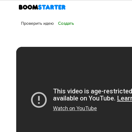
Проверить идею
Создать