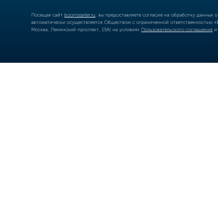
Посещая сайт
boomstarter.ru
, вы предоставляете согласие на обработку данных 
автоматически осуществляется Обществом с ограниченной ответственностью «Б
Москва, Ленинский проспект, 15А) на условиях
Пользовательского соглашения