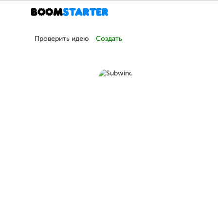
Проверить идею
Создать