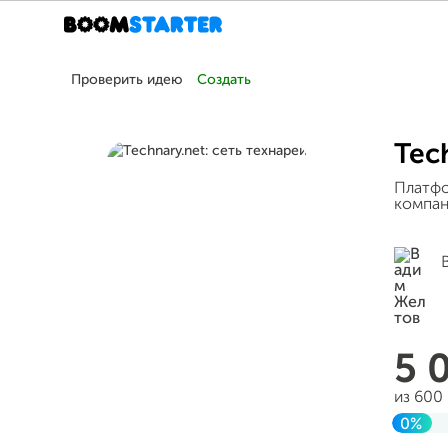
Проверить идею
Создать
Tec
Платфо
компан
5 
из 600
0%
Завер