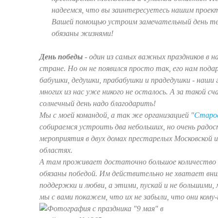
надеемся, что вы заинтересуетесь нашим проек
Вашей помощью устроим замечательный день те
обязаны жизнями!
День победы
-
один из самых важных праздников в н
стране. Но он не появился просто так, его нам пода
бабушки, дедушки, прабабушки и прадедушки - наши г
многих из нас уже никого не осталось. А за такой с
солнечный день надо благодарить!
Мы с моей командой, а так же организацией "
Старос
собираемся устроить два небольших, но очень радо
мероприятия в двух домах престарелых Московской и
областях.
А там проживает достаточно большое количество 
обязаны победой. Им действительно не хватает вни
поддержки и любви, а этими, пускай и не большими,
мы с вами покажем, что их не забыли, что они ком