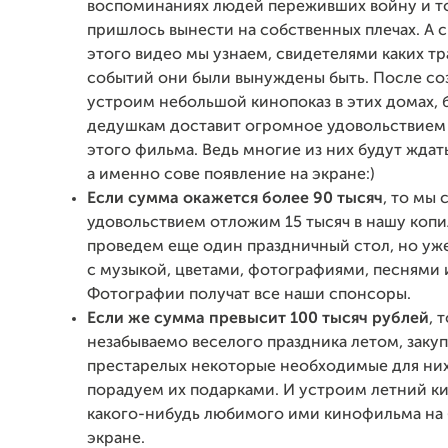
воспоминаниях людей переживших войну и то
пришлось вынести на собственных плечах. А
этого видео мы узнаем, свидетелями каких тр
событий они были вынуждены быть. После со
устроим небольшой кинопоказ в этих домах, 
дедушкам доставит огромное удовольствием
этого фильма. Ведь многие из них будут ждать
а именно сове появление на экране:)
Если сумма окажется более 90 тысяч
, то мы 
удовольствием отложим 15 тысяч в нашу копи
проведем еще один праздничный стол, но уже
с музыкой, цветами, фотографиями, песнями 
Фотографии получат все наши спонсоры.
Если же сумма превысит 100 тысяч рублей
, 
незабываемо веселого праздника летом, закуп
престарелых некоторые необходимые для них
порадуем их подарками. И устроим летний к
какого-нибудь любимого ими кинофильма на
экране.