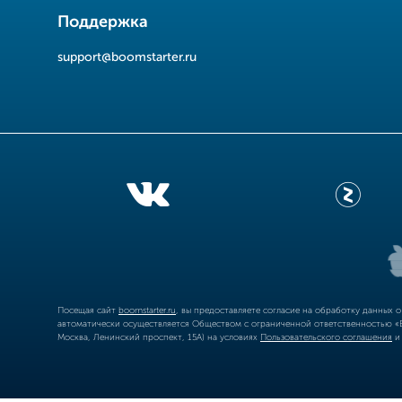
Поддержка
support@boomstarter.ru
Посещая сайт
boomstarter.ru
, вы предоставляете согласие на обработку данных 
автоматически осуществляется Обществом с ограниченной ответственностью «Б
Москва, Ленинский проспект, 15А) на условиях
Пользовательского соглашения