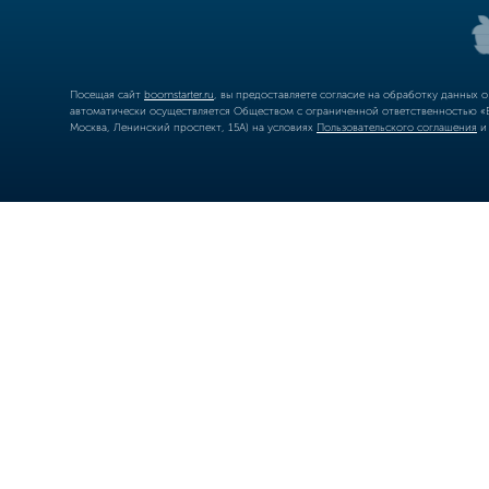
Посещая сайт
boomstarter.ru
, вы предоставляете согласие на обработку данных 
автоматически осуществляется Обществом с ограниченной ответственностью «Б
Москва, Ленинский проспект, 15А) на условиях
Пользовательского соглашения