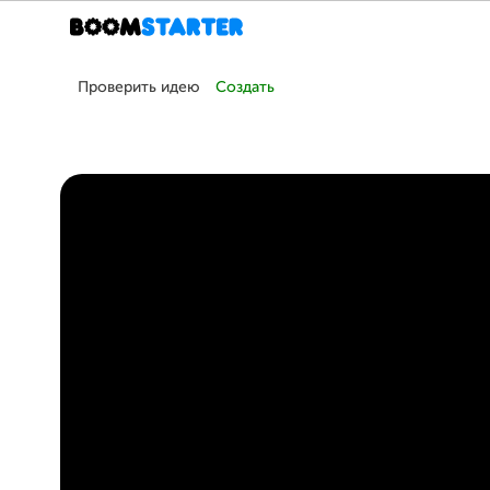
Проверить идею
Создать