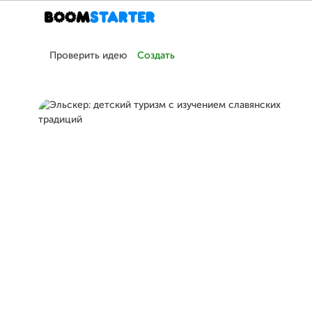
Проверить идею
Создать