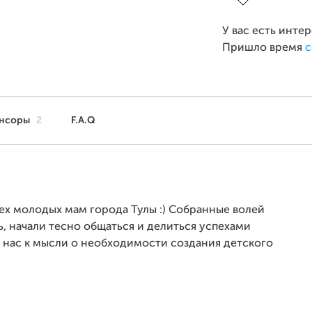
У вас есть инте
Пришло время
с
нсоры
2
F.A.Q
ех молодых мам города Тулы :) Собранные волей
, начали тесно общаться и делиться успехами
 нас к мысли о необходимости создания детского