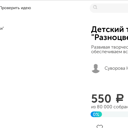
Проверить идею
Детский 
"Разноцв
Развивая творче
обеспечиваем вс
Суворова 
550
a
из 80 000 собра
0%
Завершен 25 ап