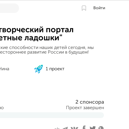
Войти
творческий портал
етные ладошки"
ские способности наших детей сегодня, мы
естороннее развитие России в будущем!
Нина
1 проект
2 спонсора
но
Проект завершен
реля 2014