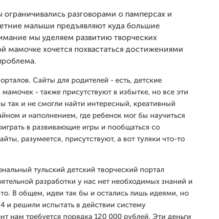
ы ограничивались разговорами о памперсах и
-летние малыши предъявляют куда большие
нимание мы уделяем развитию творческих
ой мамочке хочется похвастаться достижениями
 проблема.
порталов. Сайты для родителей - есть, детские
 мамочек - также присутствуют в избытке, но все эти
 так и не смогли найти интересный, креативный
айном и наполнением, где ребенок мог бы научиться
оиграть в развивающие игры и пообщаться со
йты, разумеется, присутствуют, а вот туляки что-то
ональный тульский детский творческий портал
оятельной разработки у нас нет необходимых знаний и
ато. В общем, идеи так бы и остались лишь идеями, но
4 и решили испытать в действии систему
т нам требуется порядка 120 000 рублей. Эти деньги