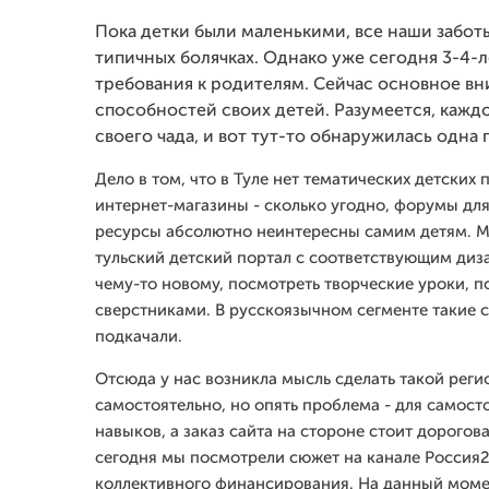
Пока детки были маленькими, все наши забот
типичных болячках. Однако уже сегодня 3-4
требования к родителям. Сейчас основное в
способностей своих детей. Разумеется, кажд
своего чада, и вот тут-то обнаружилась одна
Дело в том, что в Туле нет тематических детских 
интернет-магазины - сколько угодно, форумы для
ресурсы абсолютно неинтересны самим детям. Мы
тульский детский портал с соответствующим диз
чему-то новому, посмотреть творческие уроки, п
сверстниками. В русскоязычном сегменте такие са
подкачали.
Отсюда у нас возникла мысль сделать такой реги
самостоятельно, но опять проблема - для самост
навыков, а заказ сайта на стороне стоит дорогов
сегодня мы посмотрели сюжет на канале Россия2
коллективного финансирования. На данный момен