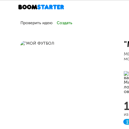
Проверить идею
Создать
"
МО
мо
из
1