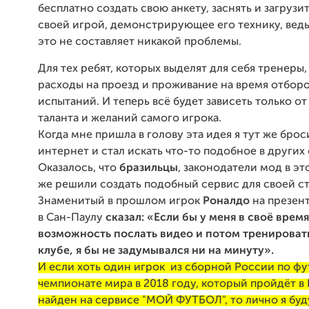
бесплатно создать свою анкету, заснять и загрузи
своей игрой, демонстрирующее его технику, ведь
это не составляет никакой проблемы.
Для тех ребят, которых выделят для себя тренеры,
расходы на проезд и проживание на время отбор
испытаний. И теперь всё будет зависеть только от
таланта и желаний самого игрока.
Когда мне пришла в голову эта идея я тут же брос
интернет и стал искать что-то подобное в других 
Оказалось, что
бразильцы
, законодатели мод в эт
же решили создать подобный сервис для своей с
Знаменитый в прошлом игрок
Роналдо
на презен
в Сан-Паулу
сказал: «Если бы у меня в своё врем
возможность послать видео и потом тренироват
клубе, я бы не задумывался ни на минуту».
И если хоть один игрок из сборной России по фу
чемпионате мира в 2018 году, который пройдёт в 
найден на сервисе "МОЙ ФУТБОЛ", то лично я буду