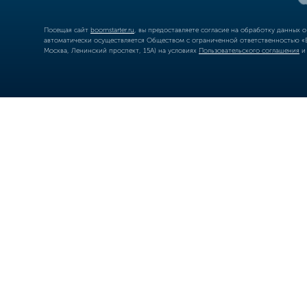
Посещая сайт
boomstarter.ru
, вы предоставляете согласие на обработку данных 
автоматически осуществляется Обществом с ограниченной ответственностью «Б
Москва, Ленинский проспект, 15А) на условиях
Пользовательского соглашения