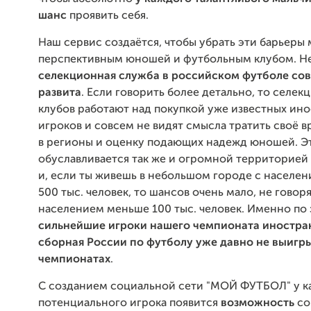
шанс
проявить себя.
Наш сервис создаётся, чтобы убрать эти барьеры
перспективным юношей и футбольным клубом. Не 
селекционная служба в российском футболе со
развита
. Если говорить более детально, то селе
клубов работают над покупкой уже известных ин
игроков и совсем не видят смысла тратить своё в
в регионы и оценку подающих надежд юношей. Э
обуславливается так же и огромной территорией
и, если ты живешь в небольшом городе с населе
500 тыс. человек, то шансов очень мало, не говоря
населением меньше 100 тыс. человек. Именно по
сильнейшие игроки нашего чемпионата иностра
сборная России по футболу уже давно не выигр
чемпионатах
.
С созданием социальной сети "МОЙ ФУТБОЛ" у к
потенциального игрока появится
возможность
со