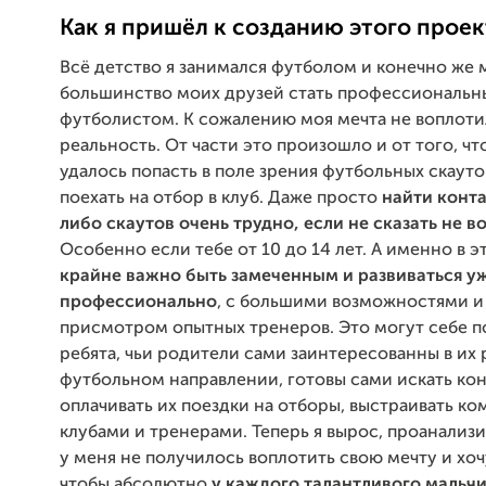
Как я пришёл к созданию этого проек
Всё детство я занимался футболом и конечно же м
большинство моих друзей стать профессиональ
футболистом. К сожалению моя мечта не воплоти
реальность. От части это произошло и от того, чт
удалось попасть в поле зрения футбольных скауто
поехать на отбор в клуб. Даже просто
найти конта
либо скаутов очень трудно, если не сказать не 
Особенно если тебе от 10 до 14 лет. А именно в э
крайне важно быть замеченным и развиваться у
профессионально
, с большими возможностями и
присмотром опытных тренеров. Это могут себе п
ребята, чьи родители сами заинтересованны в их 
футбольном направлении, готовы сами искать кон
оплачивать их поездки на отборы, выстраивать к
клубами и тренерами. Теперь я вырос, проанализ
у меня не получилось воплотить свою мечту и хочу
чтобы абсолютно
у каждого талантливого мальч