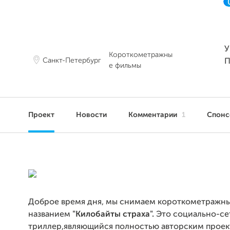
У
Короткометражны
Санкт-Петербург
П
е фильмы
Проект
Новости
Комментарии
1
Спон
Доброе время дня, мы снимаем короткометражн
названием
"Килобайты страха".
Это социально-се
триллер,являющийся полностью авторским проек