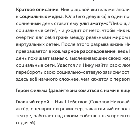
Краткое описание:
Ник рядовой житель мегаполи
в
социальных медиа
. Юля (его девушка) в один п
солнечный день ставит ему
ультиматум:
"Либо я, 
социальные сети", - и уходит от него, чтобы Ник н
очертил для себя грань между реальными миром
виртуальных сетей. После этого разрыва жизнь Н
превращается в
кошмарное расследование
, ведь
день похищает
маньяк
, выслеживающий своих жер
социальные сети. Удастся ли Нику найти свою л
перебороть свою социально-сетевую зависимост
здесь всё намного сложнее, чем кажется с первого
Герои фильма (давайте знакомиться с нами в лицо
Главный герой
– Ник Щебетков (Соколов Никола
актёр, сценарист и режиссер, талантливый испол
театре, работает над своим собственным проекто
отдачей)