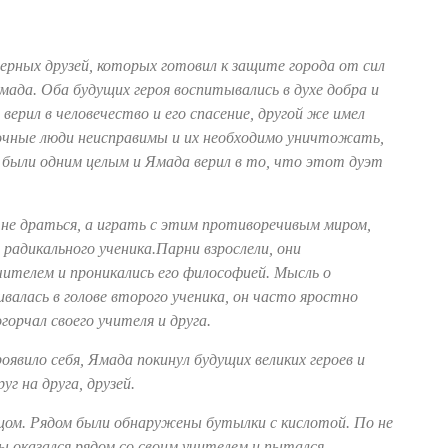
ерных друзей, которых готовил к защите города от сил
мада. Оба будущих героя воспитывались в духе добра и
 верил в человечество и его спасение, другой же имел
очные люди неисправимы и их необходимо уничтожать,
ни были одним целым и Ямада верил в то, что этот дуэт
не драться, а играть с этим противоречивым миром,
 радикального ученика.Парни взрослели, они
чителем и проникались его философией. Мысль о
лась в голове второго ученика, он часто яростно
огорчал своего учителя и друга.
оявило себя, Ямада покинул будущих великих героев и
уг на друга, друзей.
цом. Рядом были обнаружены бутылки с кислотой. По не
 оказался рядом со своим учителем и пытался