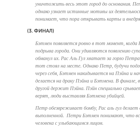
уничтожить весь этот город до основания. Пет
однако узнает истинные мотивы их деятельност
понимает, что пора открывать карты и внедря
(3. ФИНАЛ)
Бэтмен появляется ровно в тот момент, когда 
подрыва города. Они удивляются появлению суп
обманул их. Рас Аль Гул хватает за горло Петр
тот стоял на месте. Однако Петр, будучи подг
через себя, Бэтмен накидывается на Пэйна и н
делается на драку Пэйна и Бэтмена. В финале,
другой держит Пэйна. Пэйн специально срывае
верят, люди выставляя Бэтмена убийцей.
Петр обезвреживает бомбу, Рас аль гул делает с
выполненной. Петри Бэтмен понимают, что все
человека с улыбающимся лицом.