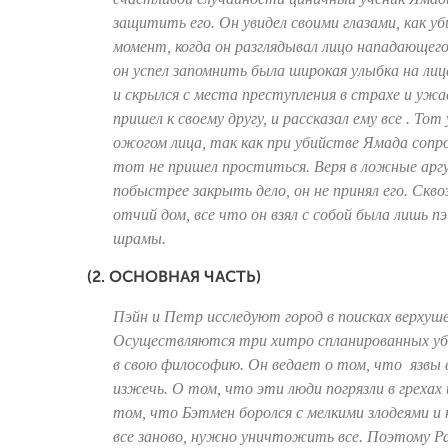
защитить его. Он увидел своими глазами, как 
момент, когда он разглядывал лицо нападающего,
он успел запомнить была широкая улыбка на лиц
и скрылся с места преступления в страхе и ужас
пришел к своему другу, и рассказал ему все . Т
ожогом лица, так как при убийстве Ямада сопро
тот не пришел проститься. Веря в ложные арг
побыстрее закрыть дело, он не принял его. Скво
отчий дом, все что он взял с собой была лишь 
шрамы.
(2. ОСНОВНАЯ ЧАСТЬ)
Пэйн и Петр исследуют город в поисках верху
Осуществляются три хитро спланированных уби
в свою философию. Он ведает о том, что язвы
изжечь. О том, что эти люди погрязли в грехах
том, что Бэтмен боролся с мелкими злодеями и
все заново, нужно уничтожить все. Поэтому Рас