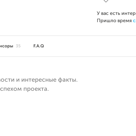
У вас есть инте
Пришло время
с
нсоры
35
F.A.Q
вости и интересные факты.
успехом проекта.