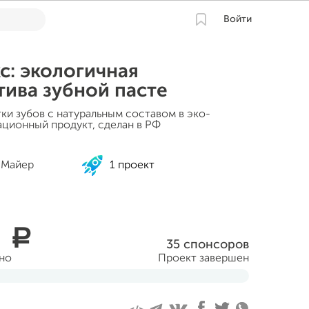
Войти
с: экологичная
тива зубной пасте
ки зубов с натуральным составом в эко-
ационный продукт, сделан в РФ
 Майер
1 проект
0
a
35 спонсоров
ано
Проект завершен
рта 2026