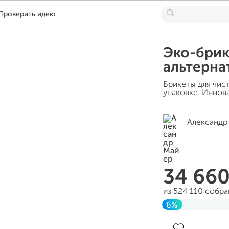
Проверить идею
Эко-брик
альтерна
Брикеты для чист
упаковке. Иннов
Александр
34 66
из 524 110 собр
6%
Завершен 29 ма