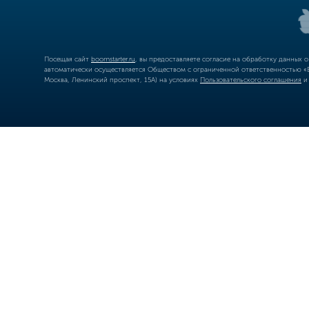
Посещая сайт
boomstarter.ru
, вы предоставляете согласие на обработку данных 
автоматически осуществляется Обществом с ограниченной ответственностью «Б
Москва, Ленинский проспект, 15А) на условиях
Пользовательского соглашения