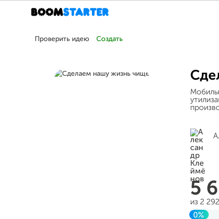
Проверить идею
Создать
Сде
Мобиль
утилиза
произво
А
5 
из 2 29
0%