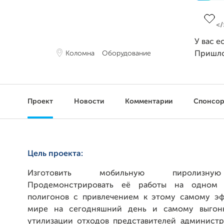
Завер
У вас е
Коломна
Оборудование
Пришл
Проект
Новости
Комментарии
Спонсо
Цель проекта:
Изготовить мобильную пиролизну
Продемонстрировать её работы на одном
полигонов с привлечением к этому самому э
мире на сегодняшний день и самому выгон
утилизации отходов представителей администр