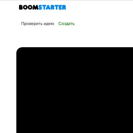
Проверить идею
Создать