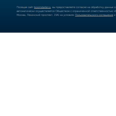
Посещая сайт
boomstarter.ru
, вы предоставляете согласие на обработку данных 
автоматически осуществляется Обществом с ограниченной ответственностью «Б
Москва, Ленинский проспект, 15А) на условиях
Пользовательского соглашения