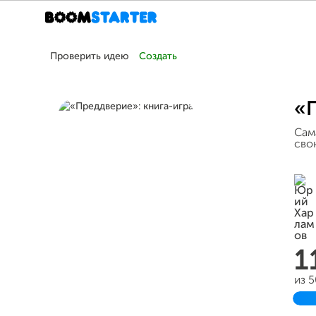
Проверить идею
Создать
«П
Сам
сво
1
из 
З