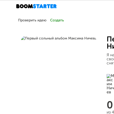
Проверить идею
Создать
П
Н
Я н
сво
сня
из 