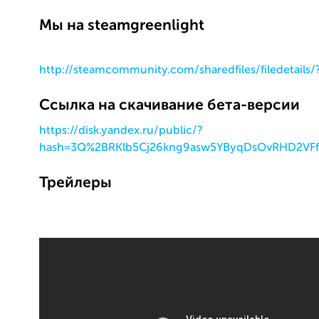
Мы на steamgreenlight
http://steamcommunity.com/sharedfiles/filedetails
Cсылка на скачивание бета-версии
https://disk.yandex.ru/public/?
hash=3Q%2BRKlb5Cj26kng9asw5YByqDsOvRHD2VF
Трейлеры