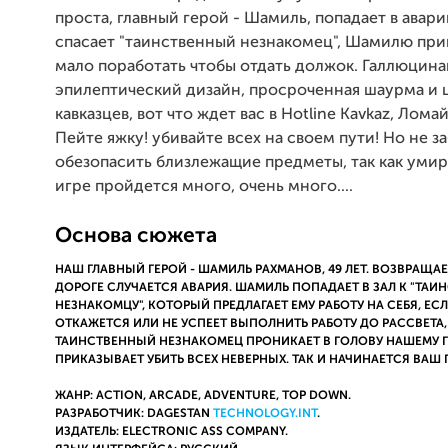
проста, главный герой - Шамиль, попадает в авари
спасает "таинственный незнакомец", Шамилю при
мало поработать чтобы отдать должок. Галлюцина
эпилептический дизайн, просроченная шаурма и 
кавказцев, вот что ждет вас в Hotline Kavkaz, Лома
Пейте яжку! убивайте всех на своем пути! Но не з
обезопасить близлежащие предметы, так как умир
игре пройдется много, очень много....
Основа сюжета
НАШ ГЛАВНЫЙ ГЕРОЙ - ШАМИЛЬ РАХМАНОВ, 49 ЛЕТ. ВОЗВРАЩА
ДОРОГЕ СЛУЧАЕТСЯ АВАРИЯ. ШАМИЛЬ ПОПАДАЕТ В ЗАЛ К "ТА
НЕЗНАКОМЦУ", КОТОРЫЙ ПРЕДЛАГАЕТ ЕМУ РАБОТУ НА СЕБЯ, Е
ОТКАЖЕТСЯ ИЛИ НЕ УСПЕЕТ ВЫПОЛНИТЬ РАБОТУ ДО РАССВЕТА, 
ТАИНСТВЕННЫЙ НЕЗНАКОМЕЦ ПРОНИКАЕТ В ГОЛОВУ НАШЕМУ 
ПРИКАЗЫВАЕТ УБИТЬ ВСЕХ НЕВЕРНЫХ. ТАК И НАЧИНАЕТСЯ ВАШ 
ЖАНР: ACTION, ARCADE, ADVENTURE, TOP DOWN.
РАЗРАБОТЧИК: DAGESTAN
TECHNOLOGY.INT
.
ИЗДАТЕЛЬ: ELECTRONIC ASS COMPANY.