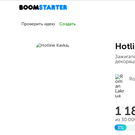
Проверить идею
Создать
Hotl
Зажигате
декораци
Ro
1 1
из 30 00
3%
Заверш