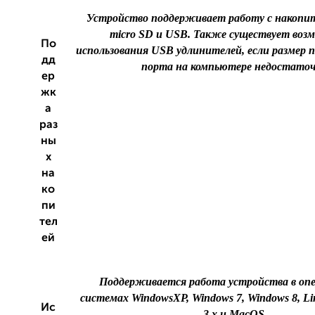
Устройство поддерживает работу с накопи
micro SD и USB. Также существует во
По
использования USB удлинителей, если размер 
дд
порта на компьютере недостаточ
ер
жк
а
раз
ны
х
на
ко
пи
тел
ей
Поддерживается работа устройства в оп
системах WindowsXP, Windows 7, Windows 8, Lin
Ис
3.x и MacOS.