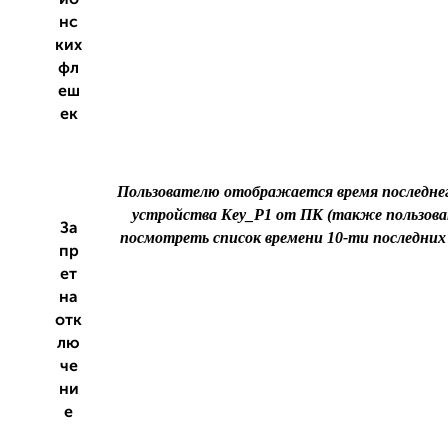
ио
нс
ких
фл
еш
ек
Пользователю отображается время последне
устройства Key_P1 от ПК (также пользов
За
посмотреть список времени 10-ти последних
пр
ет
на
отк
лю
че
ни
е