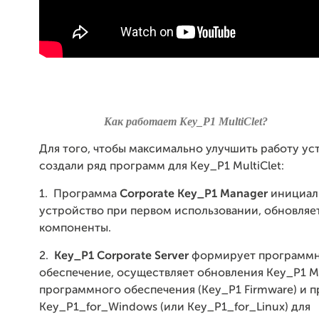
Как работает
Key
_
P
1
MultiClet
?
Для того, чтобы максимально улучшить работу ус
создали ряд программ для Key_P1 MultiClet:
1.
Программа
Corporate Key_Р1 Manager
инициал
устройство при первом использовании, обновляет
компоненты.
2.
Key_P1 Corporate Server
формирует программ
обеспечение, осуществляет обновления Key_P1 M
программного обеспечения (Key_P1 Firmware) и 
Key_P1_for_Windows (или Key_P1_for_Linux) для