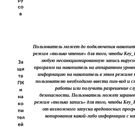
ру
со
в
Пользователь может до подключения накопит
режим «только чтение» для того, чтобы Key_
любую несанкционированную запись вирусов
За
программ на накопитель на аппаратном уровне
щи
информацию на накопитель в этом режиме н
та
пользователю необходимо ввести пин-код и 
ПК
работы или получить разрешение с
и
безопасности. Пользователь может заране
на
режим «только запись» для того, чтобы Key
ко
от возможного запуска вредоносных прог
пи
копирования какой-либо информации с н
тел
ей