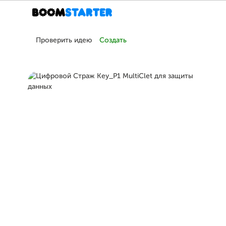
Проверить идею
Создать