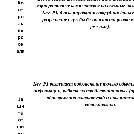
Ко
корпоративных компьютеров на съемные нак
нт
Key_P1, для копирования сотрудник долж
ро
разрешение службы безопасности (в авто
ль
режиме).
пе
рс
он
ала
Key_P1 разрешает подключение только обычн
информации, работа «устройств-шпионов» (
одновременно клавиатурой и накопител
За
заблокирована.
щи
та
от
шп