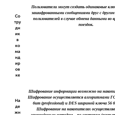
Пользователи могут создать одинаковые клю
зашифрованными сообщениями друг с другом 
Со
пользователей в случае обмена данными во 
тру
поездок.
дн
ик
в
ко
ма
нд
ир
ов
ке
Шифрование информации возможно на накопи
Шифрование осуществляется алгоритмами ГО
На
бит (professional) и DES шириной ключа 56 би
де
Шифрование на накопителях осуществля
жн
защищѐнным методом – по секторам (вскры