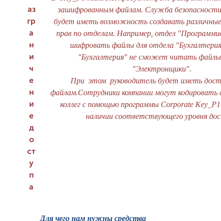
зашифрованным файлам. Служба безопасности
аз
будет иметь возможность создавать различные
гр
прав по отделам. Например, отдел "Програм
а
шифровать файлы для отдела "Бухгалтерия
н
"Бухгалтерия" не сможет читать файлы
и
"Электронщики".
ч
При этом руководитель будет иметь досту
е
файлам.Сотрудники компании могут кодировать 
н
коллег с помощью программы Corporate Key_P1
и
наличии соответствующего уровня дос
е
д
о
ст
у
п
а
Для чего нам нужны средства