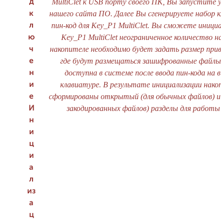
MultiClet к USB порту своего ПК, Вы запустите 
д
нашего сайта ПО. Далее Вы сгенерируете набор к
к
пин-код для Key_P1 MultiClet. Вы сможете иници
л
Key_P1 MultiClet неограниченное количество н
ю
накопителе необходимо будет задать размер при
ч
где будут размещаться зашифрованные файлы,
е
доступна в системе после ввода пин-кода на 
н
клавиатуре. В результате инициализации нако
и
сформированы открытый (для обычных файлов) и
е
закодированных файлов) разделы для работы
И
н
и
ц
и
а
л
из
а
ц