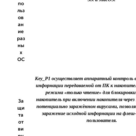
по
льз
ов
ан
ие
раз
ны
х
ОС
Key_P1 осуществляет аппаратный контроль 
информации передаваемой от ПК к накопите
режима «только чтение» для блокировки
накопитель при включении накопителя через
За
потенциально заражѐнном вирусами, позвол
щи
заражение исходной информации на флеш
та
пользователя.
от
ви