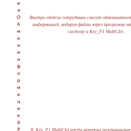
и
я
Внутри отдела сотрудники смогут обмениватьс
О
информацией, кодируя файлы через программу н
б
систему и Key_P1 MultiClet.
м
е
н
и
н
ф
о
р
м
а
ц
и
е
й
В Key_P1 MultiClet предусмотрено разграничение
Р