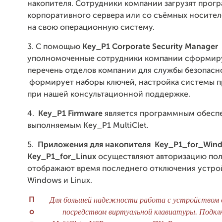
накопителя.
Сотрудники компании загрузят прогр
корпоративного сервера или со съёмных носител
на свою операционную систему.
3. C помощью
Key_P1 Corporate Security Manager
уполномоченные сотрудники компании сформир
перечень отделов компании для службы безопасн
формирует наборы ключей, настройка системы п
при нашей консультационной поддержке.
4.
Key_P1 Firmware
является программным обесп
выполняемым Key_P1 MultiClet.
5.
Приложения для накопителя Key_P1_for_Wind
Key_P1_for_Linux
осуществляют авторизацию пол
отображают время последнего отключения устро
Windows и Linux.
Для большей надежности работа с устройством
П
посредством виртуальной клавиатуры. Подкл
о