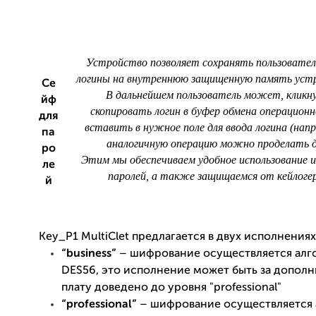
Устройство позволяет сохранять пользовател
логины на внутреннюю защищенную память уст
Се
В дальнейшем пользователь может, кликн
йф
скопировать логин в буфер обмена операцион
для
вставить в нужное поле для ввода логина (напр
па
аналогичную операцию можно проделать д
ро
Этим мы обеспечиваем удобное использование и
ле
паролей, а также защищаемся от кейлоге
й
Key_P1 MultiClet предлагается в двух исполнениях
“business”
– шифрование осуществляется ал
DES56, это исполнение может быть за допол
плату доведено до уровня "professional"
“professional”
– шифрование осуществляется