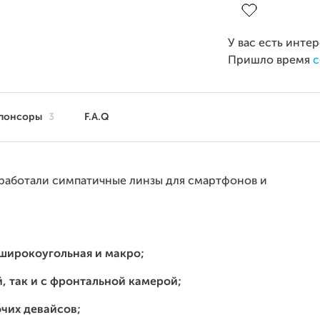
У вас есть инте
Пришло время
с
понсоры
3
F.A.Q
зработали симпатичные линзы для смартфонов и
, широкоугольная и макро;
, так и с фронтальной камерой;
очих девайсов;