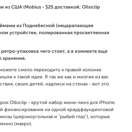
 из США (Mobius - $25 доставкой; Olloclip
еймами из Поднебесной (нецарапающее
ном устройстве, полированная просветленная
ретро-упаковка чего стоит, а в комлекте еще
 хранения.
 можете смело переходить к правой колонке
ришли к такой идее. Я так же как и многие из вас
твия, своих детей, надписи на стенах - вот это
ок Olloclip - крутой набор мини-линз для iPhone.
ий финансирование на одной краудфаундинговой
 линзы
(широкоугольная и "рыбий глаз")
, которые
менно (макро).