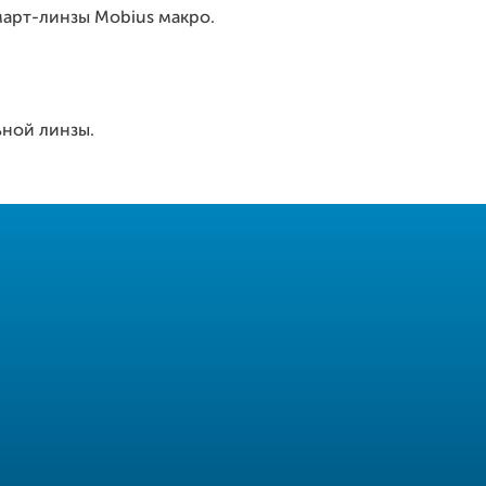
март-линзы Mobius макро.
ной линзы.