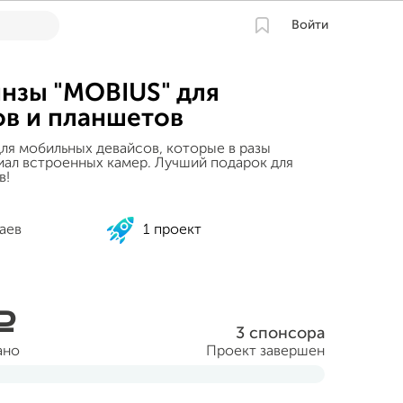
Войти
нзы "MOBIUS" для
в и планшетов
ля мобильных девайсов, которые в разы
иал встроенных камер. Лучший подарок для
в!
аев
1 проект
a
3 спонсора
ано
Проект завершен
ня 2014