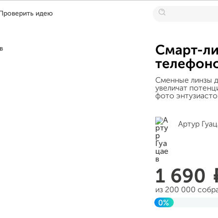
Проверить идею
Смарт-ли
телефоно
Сменные линзы д
увеличат потенц
фото энтузиасто
Артур Гуац
1 690
из 200 000 собр
0%
Завершен 13 ию