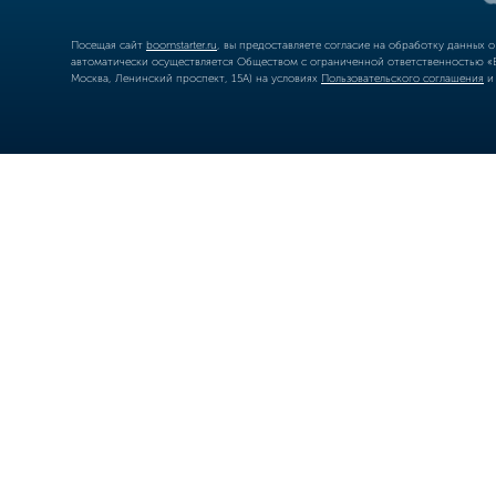
Посещая сайт
boomstarter.ru
, вы предоставляете согласие на обработку данных 
автоматически осуществляется Обществом с ограниченной ответственностью «Б
Москва, Ленинский проспект, 15А) на условиях
Пользовательского соглашения