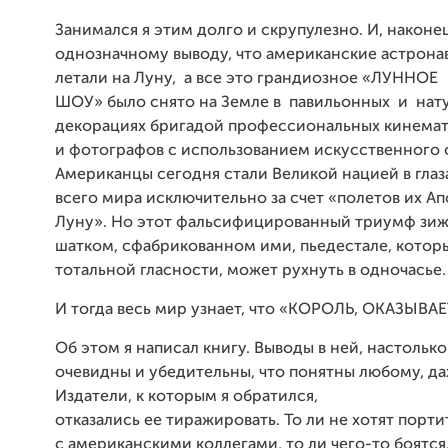
Занимался я этим долго и скрупулезно. И, наконе
однозначному выводу, что американские
астрона
летали на Луну,
а все
это грандиозное «ЛУННОЕ
ШОУ» было
снято
на
Земле в
павильонных
и
нат
декорациях бригадой профессиональных
кинема
и
фотографов с использованием искусственного 
Американцы сегодня
стали Великой нацией в гла
всего мира исключительно за счет
«полетов их Ап
Луну». Но этот фальсифицированный триумф зи
шатком,
сфабрикованном ими, пьедестале, котор
тотальной гласности, может
рухнуть в одночасье.
И тогда весь мир узнает, что «КОРОЛЬ, ОКАЗЫВАЕ
Об этом я написал книгу. Выводы в ней, настолько
очевидны и убедительны, что понятны любому, да
Издатели, к которым я обратился,
отказались ее тиражировать. То ли не хотят порт
с американскими коллегами, то ли чего-то боятся