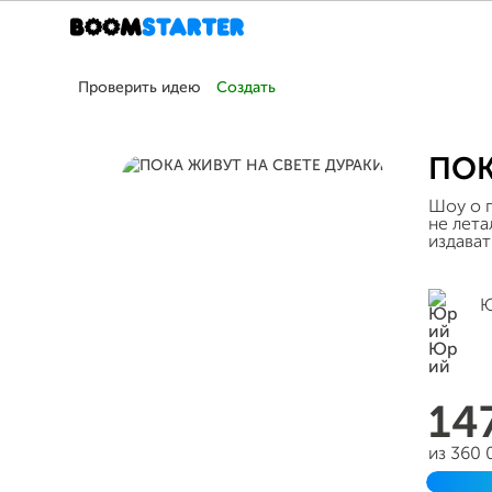
Проверить идею
Создать
ПОК
Шоу о п
не лета
издават
Ю
14
из 360 