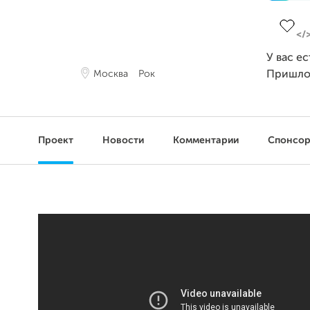
Заверш
У вас е
Москва
Рок
Пришло
Проект
Новости
Комментарии
Спонсо