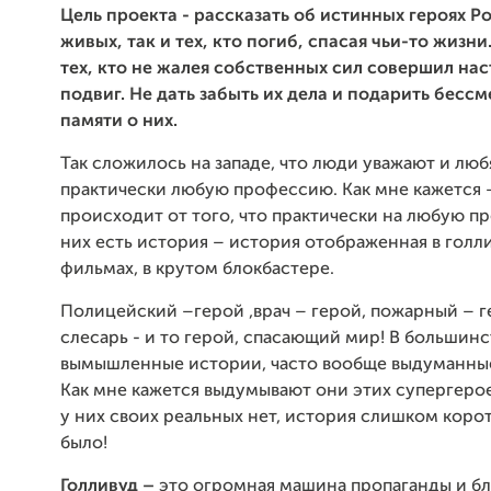
Цель проекта - рассказать об истинных героях Ро
живых, так и тех, кто погиб, спасая чьи-то жизни
тех, кто не жалея собственных сил совершил на
подвиг. Не дать забыть их дела и подарить бессм
памяти о них.
Так сложилось на западе, что люди уважают и люб
практически любую профессию. Как мне кажется 
происходит от того, что практически на любую п
них есть история – история отображенная в голл
фильмах, в крутом блокбастере.
Полицейский –герой ,врач – герой, пожарный – г
слесарь - и то герой, спасающий мир! В большинс
вымышленные истории, часто вообще выдуманные
Как мне кажется выдумывают они этих супергерое
у них своих реальных нет, история слишком коротк
было!
Голливуд
–
это огромная машина пропаганды и б