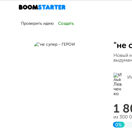
Проверить идею
Создать
"не 
Новый м
выдума
И
1 
из 300 
0%
Заверш