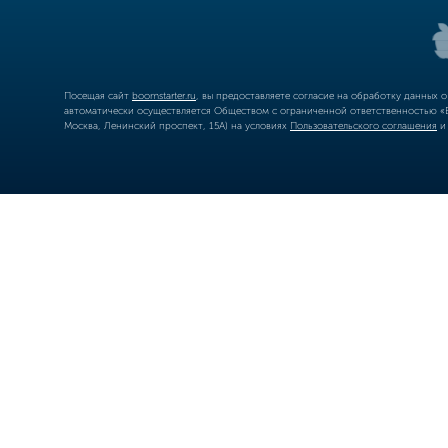
Посещая сайт
boomstarter.ru
, вы предоставляете согласие на обработку данных 
автоматически осуществляется Обществом с ограниченной ответственностью «Б
Москва, Ленинский проспект, 15А) на условиях
Пользовательского соглашения